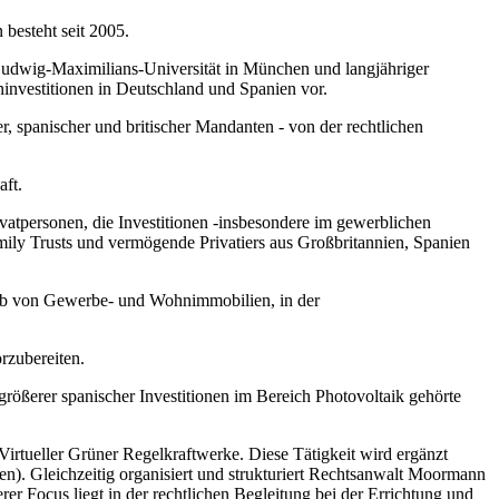
besteht seit 2005.
 Ludwig-Maximilians-Universität in München und langjähriger
investitionen in Deutschland und Spanien vor.
r, spanischer und britischer Mandanten - von der rechtlichen
ft.
vatpersonen, die Investitionen -insbesondere im gewerblichen
ily Trusts und vermögende Privatiers aus Großbritannien, Spanien
rb von Gewerbe- und Wohnimmobilien, in der
rzubereiten.
größerer spanischer Investitionen im Bereich Photovoltaik gehörte
Virtueller Grüner Regelkraftwerke. Diese Tätigkeit wird ergänzt
). Gleichzeitig organisiert und strukturiert Rechtsanwalt Moormann
er Focus liegt in der rechtlichen Begleitung bei der Errichtung und