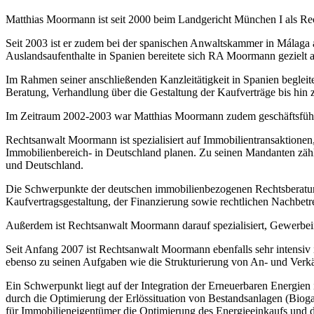
Matthias Moormann ist seit 2000 beim Landgericht München I als Re
Seit 2003 ist er zudem bei der spanischen Anwaltskammer in Málaga 
Auslandsaufenthalte in Spanien bereitete sich RA Moormann gezielt 
Im Rahmen seiner anschließenden Kanzleitätigkeit in Spanien begleite
Beratung, Verhandlung über die Gestaltung der Kaufverträge bis hin
Im Zeitraum 2002-2003 war Matthias Moormann zudem geschäftsführen
Rechtsanwalt Moormann ist spezialisiert auf Immobilientransaktionen
Immobilienbereich- in Deutschland planen. Zu seinen Mandanten zähl
und Deutschland.
Die Schwerpunkte der deutschen immobilienbezogenen Rechtsberatun
Kaufvertragsgestaltung, der Finanzierung sowie rechtlichen Nachbetr
Außerdem ist Rechtsanwalt Moormann darauf spezialisiert, Gewerbeimm
Seit Anfang 2007 ist Rechtsanwalt Moormann ebenfalls sehr intensiv i
ebenso zu seinen Aufgaben wie die Strukturierung von An- und Verkäu
Ein Schwerpunkt liegt auf der Integration der Erneuerbaren Energien 
durch die Optimierung der Erlössituation von Bestandsanlagen (Biog
für Immobilieneigentümer die Optimierung des Energieeinkaufs und die