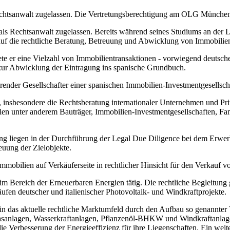
chtsanwalt zugelassen. Die Vertretungsberechtigung am OLG München 
als Rechtsanwalt zugelassen. Bereits während seines Studiums an der
auf die rechtliche Beratung, Betreuung und Abwicklung von Immobilien
te er eine Vielzahl von Immobilientransaktionen - vorwiegend deutsche
 zur Abwicklung der Eintragung ins spanische Grundbuch.
der Gesellschafter einer spanischen Immobilien-Investmentgesellscha
, insbesondere die Rechtsberatung internationaler Unternehmen und Pri
en unter anderem Bauträger, Immobilien-Investmentgesellschaften, Fam
g liegen in der Durchführung der Legal Due Diligence bei dem Erwe
euung der Zielobjekte.
obilien auf Verkäuferseite in rechtlicher Hinsicht für den Verkauf vo
m Bereich der Erneuerbaren Energien tätig. Die rechtliche Begleitung 
fen deutscher und italienischer Photovoltaik- und Windkraftprojekte.
in das aktuelle rechtliche Marktumfeld durch den Aufbau so genannter 
asanlagen, Wasserkraftanlagen, Pflanzenöl-BHKW und Windkraftanlagen
 Verbesserung der Energieeffizienz für ihre Liegenschaften. Ein weiter